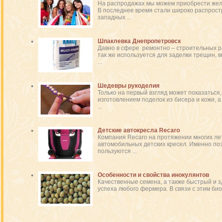
На распродажах мы можем приобрести жел
В последнее время стали широко распрос
западных ...
Шпаклевка Днепропетровск
Давно в сфере ремонтно – строительных р
так же используется для заделки трещин, 
...
Шедевры рукоделия
Только на первый взгляд может показаться
изготовлением поделок из бисера и кожи, 
...
Детские автокресла Recaro
Компания Recaro на протяжении многих ле
автомобильных детских кресел. Именно поэ
пользуются ...
Особенности и свойства инокулянтов
Качественные семена, а также быстрый и з
успеха любого фермера. В связи с этим биоп