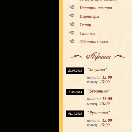
История театра
Партнеры
Театр
Статьи
Обратная связь
Афиша
"Золушка"
20.09.2013
начало:
13:00
конец:
15:00
"Буратино"
25.09.2013
начало:
13:00
конец:
15:00
"Русалочка"
01.10.2013
начало:
13:00
конец:
15:00