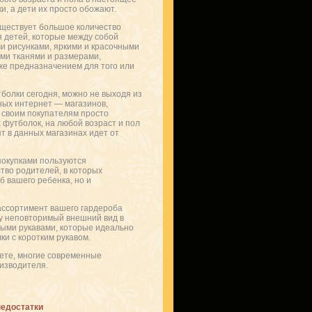
и, а дети их просто обожают.
ществует большое количество
 детей, которые между собой
и рисунками, яркими и красочными
ми тканями и размерами,
же предназначением для того или
болки сегодня, можно не выходя из
ных интернет — магазинов,
 своим покупателям просто
 футболок, на любой возраст и пол
пт в данных магазинах идет от
покупками пользуются
тво родителей, в которых
б вашего ребенка, но и
 ассортимент вашего гардероба
у неповторимый внешний вид в
ными рукавами, которые идеально
ки с коротким рукавом.
нете, многие современные
изводителя.
недостатки