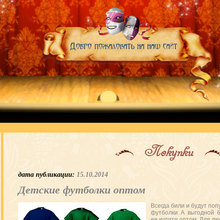
Покупки
дата публикации:
15.10.2014
Детские футболки оптом
Всегда били и будут по
футболки. А выгодной бу
ее купите оптом. Для лю