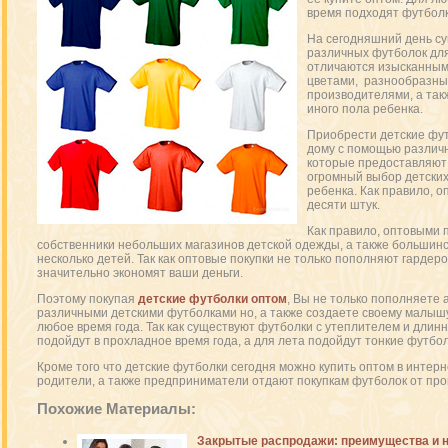
время подходят футболк
На сегодняшний день су
различных футболок для
отличаются изысканным
цветами, разнообразны
производителями, а так
иного пола ребенка.
Приобрести детские фут
дому с помощью различ
которые предоставляют
огромный выбор детских
ребенка. Как правило, о
десяти штук.
Как правило, оптовыми 
собственники небольших магазинов детской одежды, а также большинс
несколько детей. Так как оптовые покупки не только пополняют гардеро
значительно экономят ваши деньги.
Поэтому покупая
детские футболки оптом
, Вы не только пополняете
различными детскими футболками но, а также создаете своему малыш
любое время года. Так как существуют футболки с утеплителем и длин
подойдут в прохладное время года, а для лета подойдут тонкие футбол
Кроме того что детские футболки сегодня можно купить оптом в интер
родители, а также предприниматели отдают покупкам футболок от про
Похожие Материалы:
Закрытые распродажи: преимущества и 