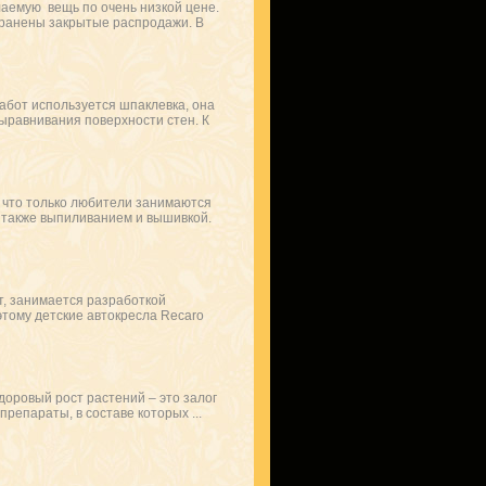
аемую вещь по очень низкой цене.
транены закрытые распродажи. В
абот используется шпаклевка, она
выравнивания поверхности стен. К
, что только любители занимаются
а также выпиливанием и вышивкой.
т, занимается разработкой
тому детские автокресла Recaro
доровый рост растений – это залог
репараты, в составе которых ...