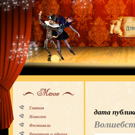
Меню
Главная
дата публик
Новости
Волшебст
Фестивали
Репертуар и афиша