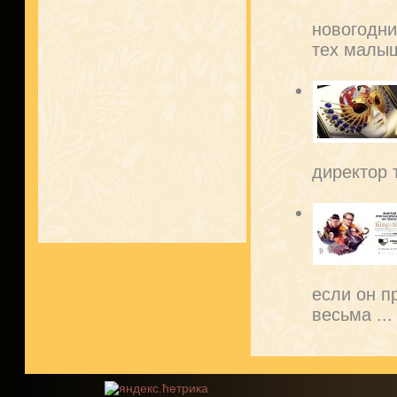
новогодни
тех малыш
директор т
если он п
весьма ...