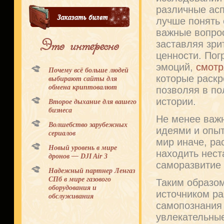
различные асп
лучше понять 
важные вопрос
Это интересно
заставляя зри
ценности. Пог
эмоций,
смотр
Почему всё больше людей
которые раск
выбирают сайты для
обмена криптовалют
позволяя в п
истории.
Второе дыхание для вашего
бизнеса
Не менее важ
Волшебство зарубежных
идеями и опыт
сериалов
мир иначе, ра
Новый уровень в мире
находить нес
дронов — DJI Air 3
саморазвитие 
Надежный партнер Ленгаз
СПб в мире газового
Таким образом
оборудования и
источником р
обслуживания
самопознания 
увлекательны