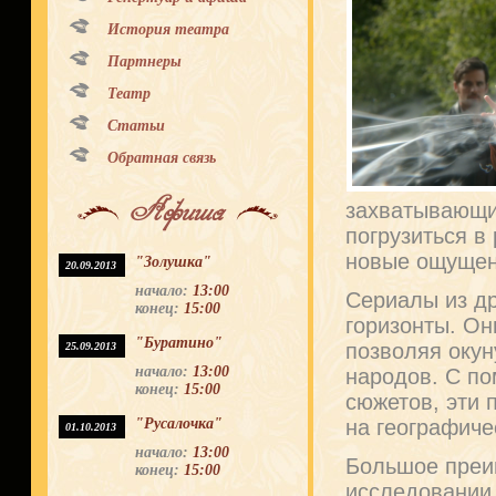
История театра
Партнеры
Театр
Статьи
Обратная связь
Афиша
захватывающи
погрузиться в
новые ощущен
"Золушка"
20.09.2013
начало:
13:00
Сериалы из др
конец:
15:00
горизонты. Он
"Буратино"
позволяя окун
25.09.2013
начало:
13:00
народов. С п
конец:
15:00
сюжетов, эти 
"Русалочка"
на географиче
01.10.2013
начало:
13:00
Большое преи
конец:
15:00
исследовании 