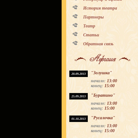
История театра
Партнеры
Театр
Статьи
Обратная связь
Афиша
"Золушка"
20.09.2013
начало:
13:00
конец:
15:00
"Буратино"
25.09.2013
начало:
13:00
конец:
15:00
"Русалочка"
01.10.2013
начало:
13:00
конец:
15:00