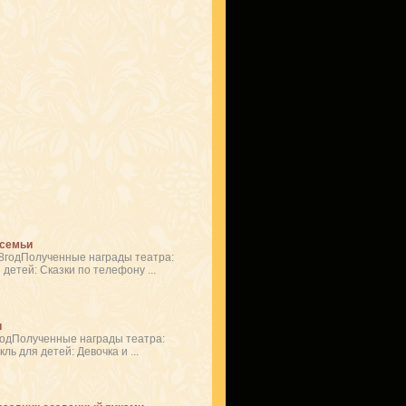
 семьи
8годПолученные награды театра:
етей: Сказки по телефону ...
и
годПолученные награды театра:
ь для детей: Девочка и ...