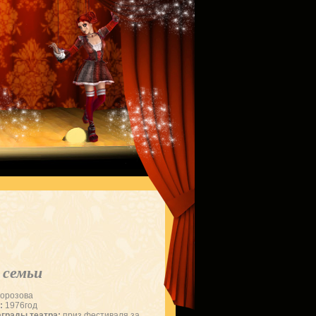
 семьи
орозова
:
1976год
грады театра:
приз фестиваля за