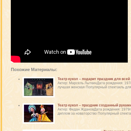
Похожие Материалы:
Театр кукол – подарит праздник для всей
Актер: Марсель ЛыткинДата рождения: 197
лучшая женская Популярный спектакль для д
Театр кукол – праздник созданный рукам
Актер: Фидан ЖдановДата рождения: 1979
диплом за новаторство Популярный спектакл