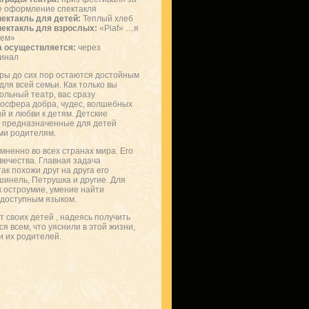
е оформление спектакля
ектакль для детей:
Теплый хлеб
ектакль для взрослых:
«Piaf» …я
чем»
а осуществляется:
через
инал
ры до сих пор остаются достойным
ля всей семьи. Как только вы
ольный театр, вас сразу
осфера добра, чудес, волшебных
 и любви к детям. Детские
 предназначенные для детей
ми родителям.
мненно во всех странах мира. Его
вечества. Главная задача
ак похожи друг на друга его
шинель, Петрушка и другие. Для
к остроумие, умение найти
 доступным языком.
 своих детей , надеясь получить
я всем, что уяснили в этой жизни,
и их родителей.