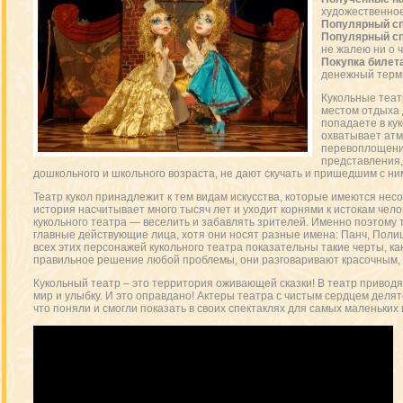
художественно
Популярный сп
Популярный сп
не жалею ни о 
Покупка билет
денежный терм
Кукольные теат
местом отдыха д
попадаете в кук
охватывает атм
перевоплощений
представления,
дошкольного и школьного возраста, не дают скучать и пришедшим с ни
Театр кукол принадлежит к тем видам искусства, которые имеются несо
история насчитывает много тысяч лет и уходит корнями к истокам чело
кукольного театра — веселить и забавлять зрителей. Именно поэтому т
главные действующие лица, хотя они носят разные имена: Панч, Поли
всех этих персонажей кукольного театра показательны такие черты, ка
правильное решение любой проблемы, они разговаривают красочным,
Кукольный театр – это территория оживающей сказки! В театр приводят
мир и улыбку. И это оправдано! Актеры театра с чистым сердцем делятс
что поняли и смогли показать в своих спектаклях для самых маленьких 