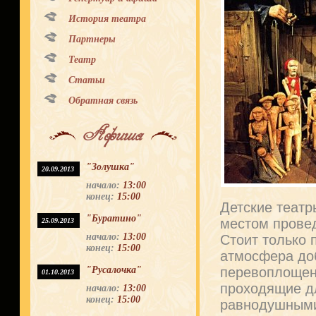
История театра
Партнеры
Театр
Статьи
Обратная связь
Афиша
"Золушка"
20.09.2013
начало:
13:00
конец:
15:00
Детские теат
"Буратино"
местом провед
25.09.2013
начало:
13:00
Стоит только 
конец:
15:00
атмосфера до
"Русалочка"
перевоплощен
01.10.2013
проходящие дл
начало:
13:00
конец:
15:00
равнодушными