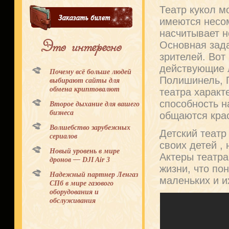
Театр кукол м
имеются несом
насчитывает н
Это интересно
Основная зада
зрителей. Вот
действующие л
Почему всё больше людей
Полишинель, П
выбирают сайты для
обмена криптовалют
театра характ
способность 
Второе дыхание для вашего
бизнеса
общаются кра
Волшебство зарубежных
Детский театр
сериалов
своих детей ,
Новый уровень в мире
Актеры театра
дронов — DJI Air 3
жизни, что по
Надежный партнер Ленгаз
маленьких и и
СПб в мире газового
оборудования и
обслуживания