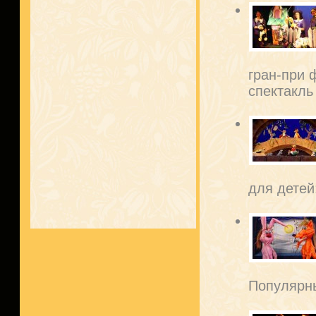
гран-при 
спектакль 
для детей
Популярны