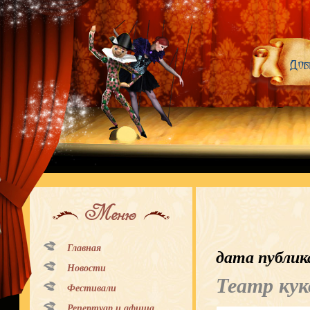
Меню
Главная
дата публик
Новости
Театр кук
Фестивали
Репертуар и афиша