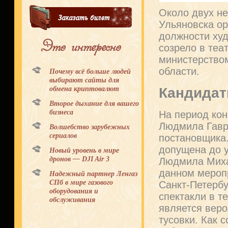
Около двух не
Ульяновска ор
должности худ
Это интересно
созрело в теа
министерством
области.
Почему всё больше людей
выбирают сайты для
Кандидат
обмена криптовалют
Второе дыхание для вашего
бизнеса
На период кон
Людмила Гаври
Волшебство зарубежных
сериалов
постановщика.
допущена до у
Новый уровень в мире
дронов — DJI Air 3
Людмила Миха
данном мероп
Надежный партнер Ленгаз
СПб в мире газового
Санкт-Петербу
оборудования и
спектакли в т
обслуживания
является вер
тусовки. Как 