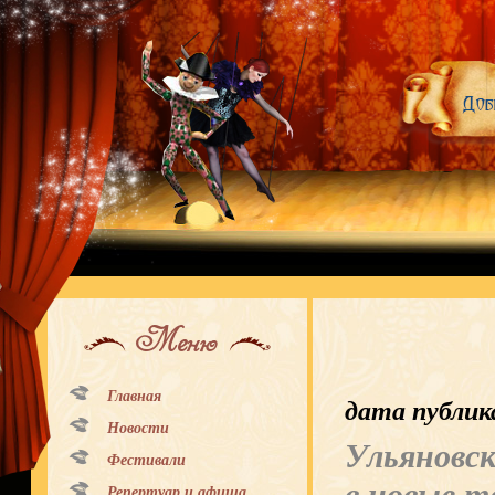
Меню
Главная
дата публик
Новости
Ульяновс
Фестивали
Репертуар и афиша