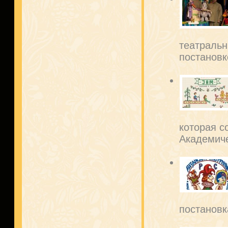
театральн
постановко
которая с
Академиче
постановк