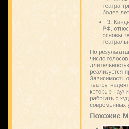
театра тр
более лет
3. Канд
РФ, отно
основы те
театральн
По результата
число голосов
длительностью
реализуется п
Зависимость 
театры надеят
которые науч
работать с ху
современных 
Похожие М