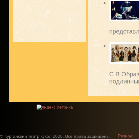
представл
С.В.Образ
подлинный
Разное
© Курганский театр кукол 2026. Все права защищены.