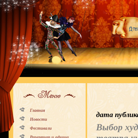
Меню
Главная
дата публик
Новости
Выбор ху
Фестивали
Репертуар и афиша