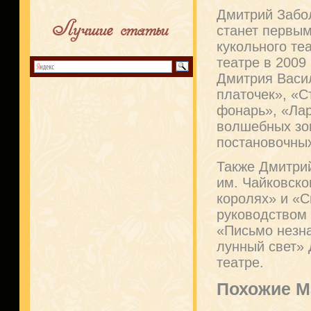
Дмитрий Забо
Лучшие статьи
станет первы
кукольного те
театре в 2009
Дмитрия Васил
платочек», «
фонарь», «Лар
волшебных зон
постановочных
Также Дмитрий
им. Чайковско
королях» и «
руководством 
«Письмо незна
лунный свет»
театре.
Похожие М