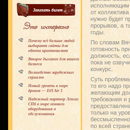
исполняющим о
от коллектива
нужно будет п
Это интересно
прорывов, а т
годы.
Почему всё больше людей
По словам Вяч
выбирают сайты для
готовность пр
обмена криптовалют
должность, ес
Второе дыхание для вашего
пока не озвуч
бизнеса
конкурс.
Волшебство зарубежных
сериалов
Суть проблемы
то его надо п
Новый уровень в мире
дронов — DJI Air 3
желающим дол
требования и 
Надежный партнер Ленгаз
СПб в мире газового
предоставлени
оборудования и
только на уро
обслуживания
бессмысленно,
по всей стран