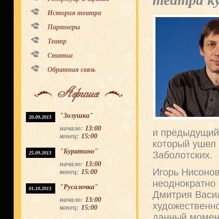
театра ку
История театра
Партнеры
Театр
Статьи
Обратная связь
Афиша
"Золушка"
20.09.2013
начало:
13:00
и предыдущий
конец:
15:00
который ушел 
"Буратино"
Заболотских.
25.09.2013
начало:
13:00
Игорь Нисонов
конец:
15:00
неоднократно 
"Русалочка"
01.10.2013
Дмитрия Васил
начало:
13:00
художественно
конец:
15:00
данный момент