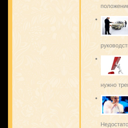
положение
руководст
нужно трен
Недостато