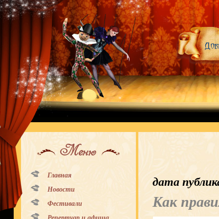
Меню
Главная
дата публик
Новости
Как прав
Фестивали
Репертуар и афиша