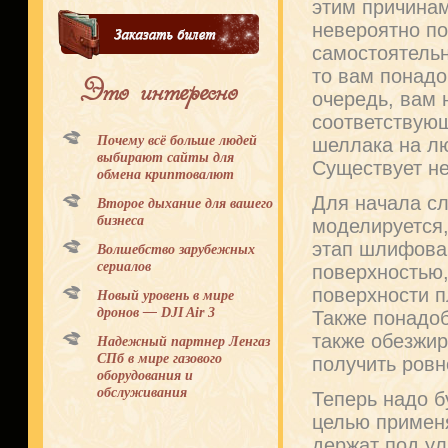
этим причина
невероятно по
самостоятельн
то вам понад
Это интересно
очередь, вам
соответствую
Почему всё больше людей
шеллака на лю
выбирают сайты для
Существует не
обмена криптовалют
Для начала сл
Второе дыхание для вашего
бизнеса
моделируется,
этап шлифова
Волшебство зарубежных
сериалов
поверхностью,
поверхности п
Новый уровень в мире
дронов — DJI Air 3
Также понадоб
также обезжир
Надежный партнер Ленгаз
СПб в мире газового
получить ровн
оборудования и
обслуживания
Теперь надо б
целью примен
держат под ул