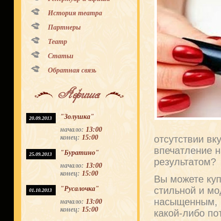
История театра
Партнеры
Театр
Статьи
Обратная связь
Афиша
"Золушка"
20.09.2013
начало:
13:00
конец:
15:00
отсутствии вк
впечатление н
"Буратино"
25.09.2013
результатом?
начало:
13:00
конец:
15:00
Вы можете куп
"Русалочка"
стильной и мо
01.10.2013
насыщенным, н
начало:
13:00
конец:
15:00
какой-либо по