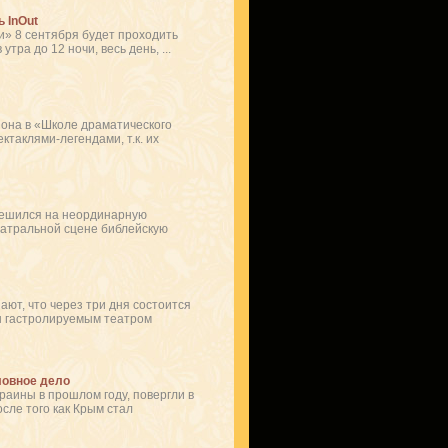
 InOut
и» 8 сентября будет проходить
тра до 12 ночи, весь день, ...
зона в «Школе драматического
ктаклями-легендами, т.к. их
решился на неординарную
еатральной сцене библейскую
ают, что через три дня состоится
ен гастролируемым театром
ловное дело
аины в прошлом году, повергли в
осле того как Крым стал