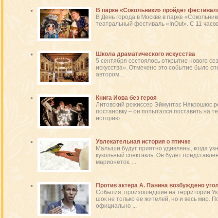
В парке «Сокольники» пройдет фестиваль
В День города в Москве в парке «Сокольник
театральный фестиваль «InOut». С 11 часов у
Школа драматического искусства
5 сентября состоялось открытие нового се
искусства». Отмечено это событие было спе
автором ...
Книга Иова без героя
Литовский режиссер Эймунтас Някрошюс 
постановку – он попытался поставить на т
историю ...
Увлекательная история о птичке
Малыши будут приятно удивлены, когда узн
кукольный спектакль. Он будет представл
марионеток. ...
Против актера А. Панина возбуждено уго
События, произошедшие на территории Укр
шок не только ее жителей, но и весь мир. П
официально ...