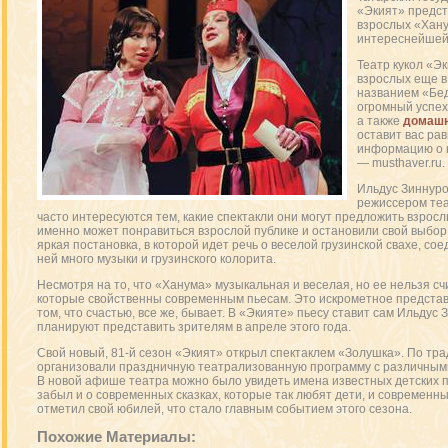
«Экият» предст
взрослых «Хану
интереснейшей 
Театр кукол «Эк
взрослых еще в 
названием «Бед
огромный успех
а также
домашн
оставит вас ра
информацию о к
— musthaver.ru.
Ильдус Зиннуро
режиссером теа
часто интересуются тем, какие спектакли они могут предложить взросл
именно может понравиться взрослой публике и остановили свой выбор
яркая постановка, в которой идет речь о веселой грузинской свахе, с
ней много музыки и грузинского колорита.
Несмотря на то, что «Ханума» музыкальная и веселая, но ее нельзя сч
которые свойственны современным пьесам. Это искрометное представл
том, что счастью, все же, бывает. В «Экияте» пьесу ставит сам Ильдус
планируют представить зрителям в апреле этого года.
Свой новый, 81-й сезон «Экият» открыл спектаклем «Золушка». По тр
организовали праздничную театрализованную программу с различными
В новой афише театра можно было увидеть имена известных детских пи
забыл и о современных сказках, которые так любят дети, и современны
отметил свой юбилей, что стало главным событием этого сезона.
Похожие Материалы: