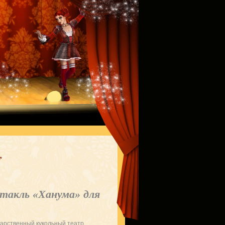
такль «Ханума» для
дарственный кукольный театр