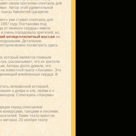
авит своим зрителям спектакль для
ма». Автор этой удивительной
пьесы Авксентий Цагарели.
ият» уже ставил спектакль для
1997 году. Постановка под
а от нежного сердца» имела
 и очень порадовала зрителей, но,
ий антицеллюлитный массаж
не
внодушными. Детальную
отором можно посмотреть здесь
в, который является главным
тра, рассказывает, что их зрители
ым. Актеры долго думали, что
 на известной пьесе «Ханума». Это
оединяющей влюбленные сердца. В
итать легковесной историей,
ение о добре и зле, любви и о
 Зиннуров. Спектаукль «Ханума»
адиции перед спектаклем
 конкурсами, танцами и песнями.
сателей. Также театр кукол не
х авторах. 20 ноября театр