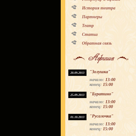
История театра
Партнеры
Театр
Статьи
Обратная связь
Афиша
"Золушка"
20.09.2013
начало:
13:00
конец:
15:00
"Буратино"
25.09.2013
начало:
13:00
конец:
15:00
"Русалочка"
01.10.2013
начало:
13:00
конец:
15:00