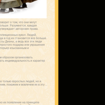
ворит о том, что они могут
больше. Разумеется, каждая
дтверждает авторские права.
ллекционных кукол. Людей,
а в год их становится все больше.
сы Дианы, а ведь все эти люди
 простого подарка или украшения
нтерьер изысканным и
м образом организовать
вать индивидуальность и характер
не только взрослых людей, но и
м, покажем и вовлечем их в эту ...
но их появление на принципе