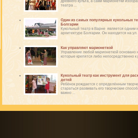
древнего культа, а сами марионетки изобр
театра ...
Один из самых популярных кукольных те
Болгарии
Кукольный театр в Варне является одним 
архитектуре Болгарии. Он находится на ул. 
Как управляют марионеткой
Управление любой марионеткой основано н
которые крепятся либо непосредственно к ру
Кукольный театр как инструмент для рас
детей
Ребёнок рождается с определённым творч
стараться развивать его творческие способ
важно ...