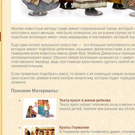
Многие известные авторы также имеют ограниченный тираж, который го
изготовить кукол меньше, чем было оговорено, но ни в коем случае не 
подобная коллекция имеет свою маркировку и сертификат, который по
Еще один аспект кукольного искусства — это большая популярность ко
которые имеют подобное увлечение, называют филателистами, и из год
Наверняка всем известны имена Деми Мур, Майкла Джексона и принцес
коллекционируют кукол. Обычно любая коллекция начинается с самого
собственного жилища, ведь при помощи кукол можно сделать любой и
привлекательным.
Если правильно подобрать кукол, то можно с их помощью самым лучши
пространство, вливая в него особую энергетику, которая будет переда
хозяина.
Похожие Материалы:
Театр кукол в жизни ребенка
Театр кукол играет огромную роль в жизни 
наших детей, причем чем раньше мы объясни
Куклы Германии
В Германии куклы появились давно, основа