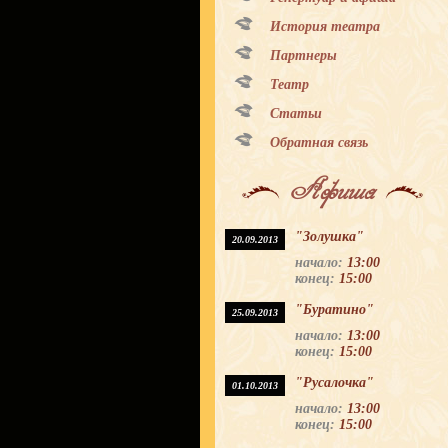
История театра
Партнеры
Театр
Статьи
Обратная связь
Афиша
"Золушка"
20.09.2013
начало:
13:00
конец:
15:00
"Буратино"
25.09.2013
начало:
13:00
конец:
15:00
"Русалочка"
01.10.2013
начало:
13:00
конец:
15:00