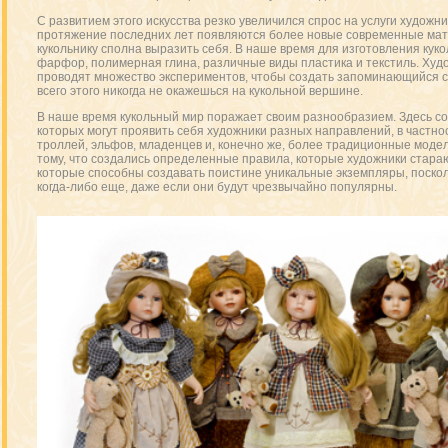
С развитием этого искусства резко увеличился спрос на услуги художник
протяжение последних лет появляются более новые современные мат
кукольнику сполна выразить себя. В наше время для изготовления куко
фарфор, полимерная глина, различные виды пластика и текстиль. Худ
проводят множество экспериментов, чтобы создать запоминающийся ст
всего этого никогда не окажешься на кукольной вершине.
В наше время кукольный мир поражает своим разнообразием. Здесь с
которых могут проявить себя художники разных направлений, в частно
троллей, эльфов, младенцев и, конечно же, более традиционные модел
тому, что создались определенные правила, которые художники стараю
которые способны создавать поистине уникальные экземпляры, посколь
когда-либо еще, даже если они будут чрезвычайно популярны.