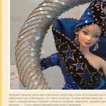
Художественная кукла как отдельное искусство стало использоваться л
уверенностью утверждать, что кукла сочетает в себе многие качества -
иметь определенные навыки в области графики, живописи, дизайна дек
меньше — стать сверхсовременным искусствоведом.