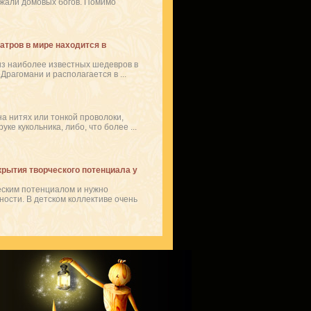
ажали домовых богов. Помимо
атров в мире находится в
из наиболее известных шедевров в
Драгомани и располагается в ...
а нитях или тонкой проволоки,
ке кукольника, либо, что более ...
крытия творческого потенциала у
еским потенциалом и нужно
ности. В детском коллективе очень