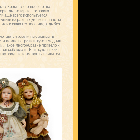
ов. Кроме всего прочего, на
ериалы, которые позволяют
л чаще всего используется
ожники из разных уголков планеты
иль и свою технологию, ведь без
очетаются различные жанры, в
сти можно встретить кукол-модниц,
и. Такое многообразие привело к
тся соблюдать. Есть кукольники,
ку вряд ли такие куклы появятся