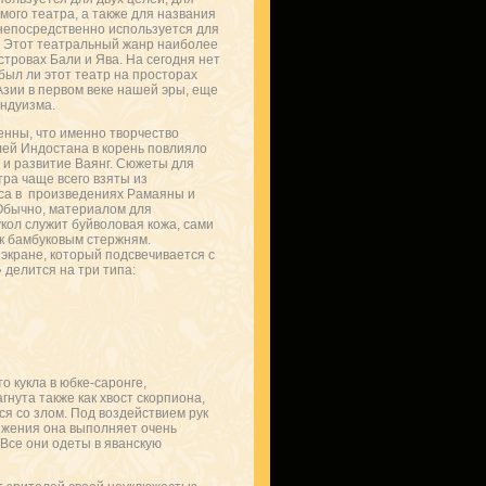
мого театра, а также для названия
 непосредственно используется для
 Этот театральный жанр наиболее
стровах Бали и Ява. На сегодня нет
был ли этот театр на просторах
Азии в первом веке нашей эры, еще
ндуизма.
енны, что именно творчество
ей Индостана в корень повлияло
 и развитие Ваянг. Сюжеты для
тра чаще всего взяты из
са в произведениях Рамаяны и
Обычно, материалом для
укол служит буйволовая кожа, сами
 к бамбуковым стержням.
 экране, который подсвечивается с
делится на три типа:
о кукла в юбке-саронге,
агнута также как хвост скорпиона,
ься со злом. Под воздействием рук
вижения она выполняет очень
 Все они одеты в яванскую