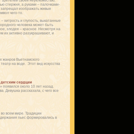
т зрителей своей неуклюжестью,
ью стержня, а руками – палочками-
он запрещал изображать живые
мвол чего-то.
– хитрость и глупость, выкатанные
городного человека может быть
ное, злодея – красное. Несмотря на
ем их активно разукрашивают, и
х жанров Вьетнамского
театр на воде. Этот вид искусства
к детским сердцам
 появился около 10 лет назад.
. Девушка рассказала, с чего все
 во всем мире. Традиции
содержания пьес формировались в