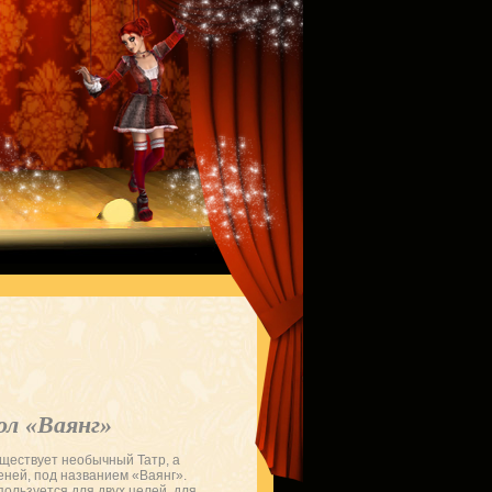
ол «Ваянг»
ществует необычный Татр, а
еней, под названием «Ваянг».
пользуется для двух целей, для