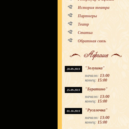
История театра
Партнеры
Театр
Статьи
Обратная связь
Афиша
"Золушка"
20.09.2013
начало:
13:00
конец:
15:00
"Буратино"
25.09.2013
начало:
13:00
конец:
15:00
"Русалочка"
01.10.2013
начало:
13:00
конец:
15:00