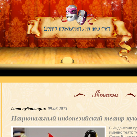
Статьи
дата публикации:
09.06.2013
Национальный индонезийский театр кук
В Индонезии су
именно театр т
Слово Ваянг ис