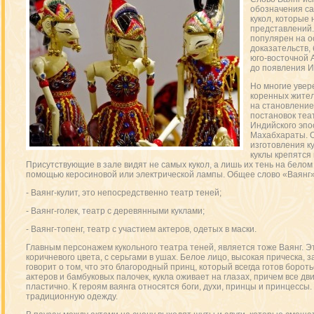
обозначения са
кукол, которые
представлений.
популярен на о
доказательств, 
юго-восточной 
до появления И
Но многие увер
коренных жител
на становление
постановок теа
Индийского эпо
Махабхараты. 
изготовления к
куклы крепятся
Присутствующие в зале видят не самых кукол, а лишь их тень на белом
помощью керосиновой или электрической лампы. Общее слово «Ваянг» 
- Ваянг-кулит, это непосредственно театр теней;
- Ваянг-голек, театр с деревянными куклами;
- Ваянг-топенг, театр с участием актеров, одетых в маски.
Главным персонажем кукольного театра теней, является тоже Ваянг. Эт
коричневого цвета, с серьгами в ушах. Белое лицо, высокая прическа, з
говорит о том, что это благородный принц, который всегда готов борот
актеров и бамбуковых палочек, кукла оживает на глазах, причем все д
пластично. К героям ваянга относятся боги, духи, принцы и принцессы.
традиционную одежду.