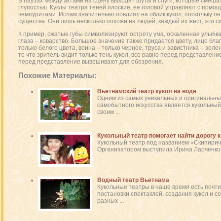
В паузах между актами на сцену выходят шуты и слуги, которые смеша
глупостью. Куклы театра теней плоские, ее головой управляют с помощ
чемпуритами. Ислам значительно повлиял на облик кукол, поскольку 
существа. Они лишь несколько похожи на людей, каждый их жест, это си
К пример, сжатые губы символизируют остроту ума, оскаленная улыбка 
глаза – коварство. Большое значение также придается цвету, лицо бла
только белого цвета, воина – только черное, труса и завистника – зеле
то что зритель видит только тень кукол, все равно перед представлени
перед представление вывешивают для обозрения.
Похожие Материалы:
Вьетнамский театр кукол на воде
Одним из самых уникальных и оригинальны
самобытного искусства является кукольный 
своим ...
Кукольный театр помогает найти дорогу 
Кукольный театр под названием «Скипирич»
Организатором выступила Ирина Ларченкова
...
Водный театр Вьетнама
Кукольные театры в наше время есть почти
постановки спектаклей, создания кукол и 
разных ...