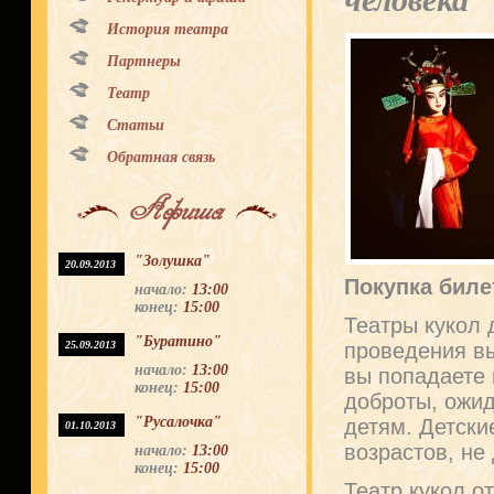
человека
История театра
Партнеры
Театр
Статьи
Обратная связь
Афиша
"Золушка"
20.09.2013
Покупка биле
начало:
13:00
конец:
15:00
Театры кукол 
"Буратино"
25.09.2013
проведения вы
начало:
13:00
вы попадаете 
конец:
15:00
доброты, ожид
"Русалочка"
детям. Детски
01.10.2013
возрастов, не
начало:
13:00
конец:
15:00
Театр кукол о