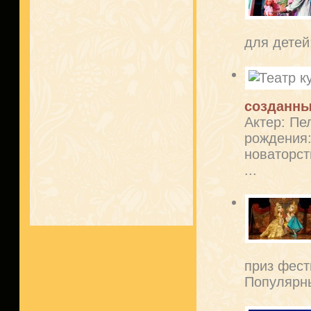
для детей
созданны
Актер: Пе
рождения:
новаторст
...
приз фест
Популярны