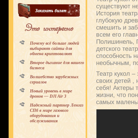
существуют н
История театр
глубокую древ
Это интересно
смешить и заб
всем его глав
Полишинель, П
Почему всё больше людей
детского теат
выбирают сайты для
обмена криптовалют
способность н
необычным, п
Второе дыхание для вашего
бизнеса
Театр кукол –
Волшебство зарубежных
своих детей ,
сериалов
себя! Актеры 
Новый уровень в мире
жизни, что по
дронов — DJI Air 3
самых маленьк
Надежный партнер Ленгаз
СПб в мире газового
оборудования и
обслуживания