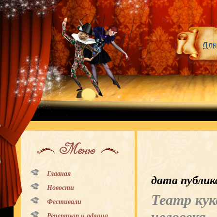
Меню
Главная
дата публик
Новости
Театр кук
Фестивали
Репертуар и афиша