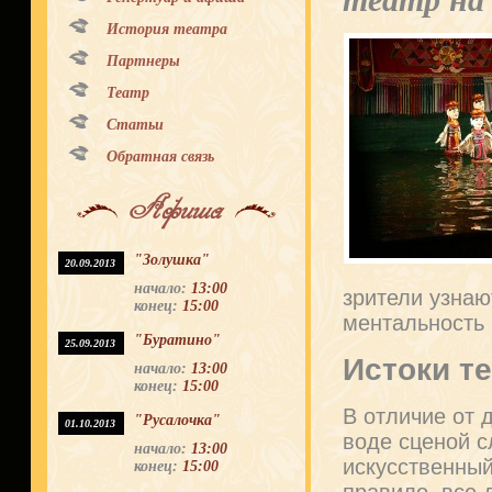
театр на 
История театра
Партнеры
Театр
Статьи
Обратная связь
Афиша
"Золушка"
20.09.2013
начало:
13:00
зрители узнаю
конец:
15:00
ментальность 
"Буратино"
25.09.2013
Истоки т
начало:
13:00
конец:
15:00
В отличие от 
"Русалочка"
01.10.2013
воде сценой 
начало:
13:00
искусственный
конец:
15:00
правило, все