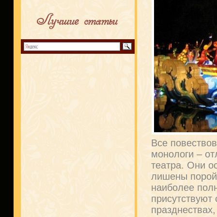
Лучшие статьи
Все повествов
монологи – от
театра. Они о
лишены порой 
наиболее полн
присутствуют 
празднествах,