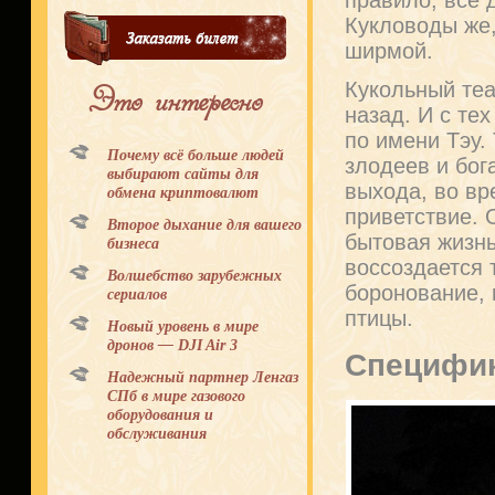
Кукловоды же,
ширмой.
Кукольный теа
Это интересно
назад. И с те
по имени Тэу.
Почему всё больше людей
злодеев и бог
выбирают сайты для
выхода, во вр
обмена криптовалют
приветствие. 
Второе дыхание для вашего
бытовая жизнь
бизнеса
воссоздается 
Волшебство зарубежных
боронование, 
сериалов
птицы.
Новый уровень в мире
дронов — DJI Air 3
Специфик
Надежный партнер Ленгаз
СПб в мире газового
оборудования и
обслуживания