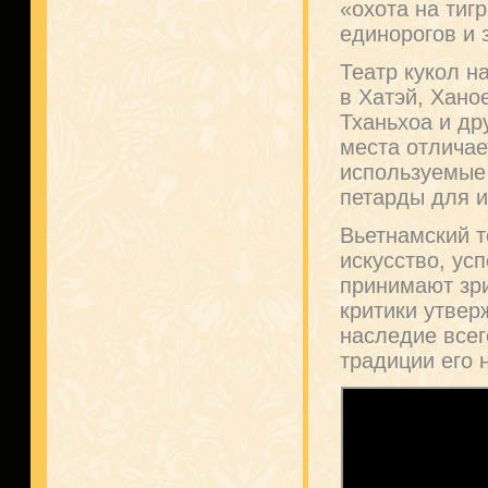
«охота на тиг
единорогов и 
Театр кукол н
в Хатэй, Хано
Тханьхоа и др
места отличае
используемые
петарды для и
Вьетнамский т
искусство, ус
принимают зр
критики утвер
наследие все
традиции его 