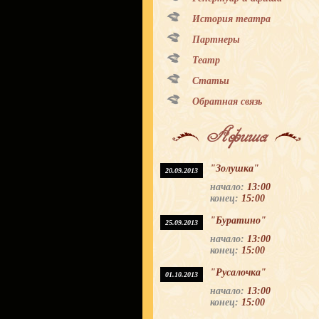
История театра
Партнеры
Театр
Статьи
Обратная связь
Афиша
"Золушка"
20.09.2013
начало:
13:00
конец:
15:00
"Буратино"
25.09.2013
начало:
13:00
конец:
15:00
"Русалочка"
01.10.2013
начало:
13:00
конец:
15:00