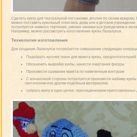
Сделать куклу для театральной постановки, вполне по силам каждому.
можно поставить кукольный спектакль дома или в детском учреждении.
потребуется немного терпения, умение заниматься рукоделием и жела
Например, можно рассмотреть изготовление куклы Лалалупси.
Технология изготовления
Для создания Лалалупси потребуется совершение следующих операци
Подобрать кусочек ткани для макета куклы, предпочтительней 
Обозначить выкройку куклы, нанести очертания фигуры
Произвести сшивание макета по намеченным контурам
С изнаночной стороны потребуется произвести набивку куклы
синтепоном или другим подобным материалом.
собрать куклу в одно целое, присоединением приготовленных 