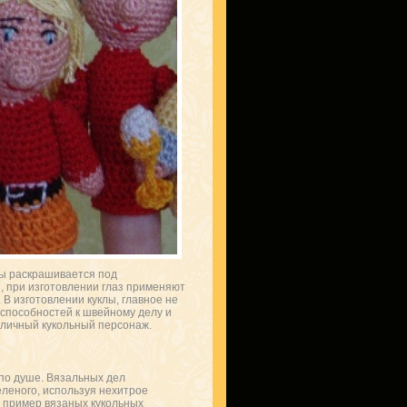
вы раскрашивается под
, при изготовлении глаз применяют
В изготовлении куклы, главное не
 способностей к швейному делу и
тличный кукольный персонаж.
 по душе. Вязальных дел
еленого, используя нехитрое
 пример вязаных кукольных