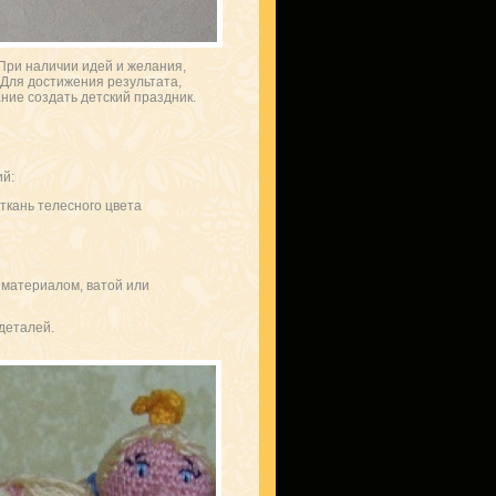
 При наличии идей и желания,
 Для достижения результата,
ние создать детский праздник.
й:
ткань телесного цвета
 материалом, ватой или
деталей.