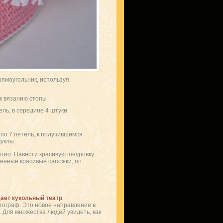
рямоугольник, используя
к вязанию стопы
ель, в середине 4 штуки
по 7 петель, к получившимся
уклы.
отно. Навести красивую шнуровку
ченные красивые сапожки, по
ает кукольный театр
тограф. Это новое направление в
 Для множества людей увидеть, как