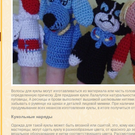
Волосы для куклы могут изготавливаться из материала или часть голо
определенную прическу. Для придания кукле Лалалупси натуральности
пуговицы, А ресницы и брови выполняют вышивкой шелковыми нитями. 
забывать о румянце на щеках и деталей лицевой мимики. При наличии
продумывании всех нюансов изготовления куклы, в итоге получиться о
Кукольные наряды
Одежда для такой куклы может быть вязаной или сшитой, это, кому как
мастерицы, могут одеть куклу в разнообразные цвета, от красного до з
вязальное оборудование и нитки соответствующего цвета. Рассмотрим