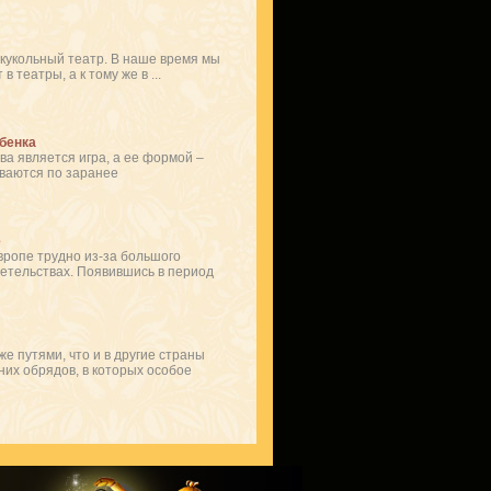
 кукольный театр. В наше время мы
 театры, а к тому же в ...
бенка
а является игра, а ее формой –
иваются по заранее
е
вропе трудно из-за большого
детельствах. Появившись в период
е путями, что и в другие страны
вних обрядов, в которых особое