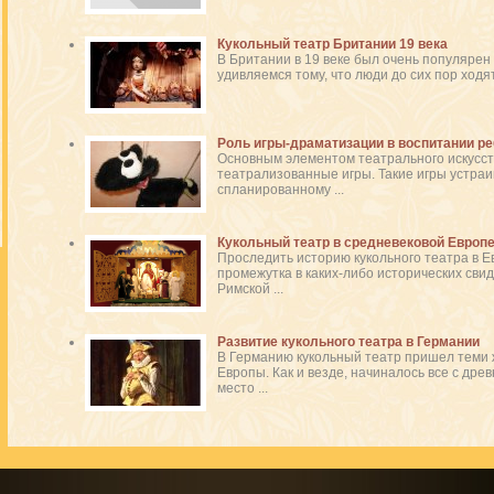
Кукольный театр Британии 19 века
В Британии в 19 веке был очень популярен
удивляемся тому, что люди до сих пор ходят в
Роль игры-драматизации в воспитании ре
Основным элементом театрального искусств
театрализованные игры. Такие игры устра
спланированному ...
Кукольный театр в средневековой Европ
Проследить историю кукольного театра в Е
промежутка в каких-либо исторических сви
Римской ...
Развитие кукольного театра в Германии
В Германию кукольный театр пришел теми ж
Европы. Как и везде, начиналось все с дре
место ...