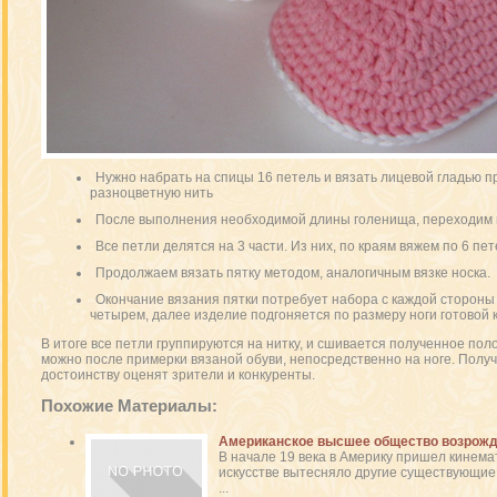
Нужно набрать на спицы 16 петель и вязать лицевой гладью п
разноцветную нить
После выполнения необходимой длины голенища, переходим 
Все петли делятся на 3 части. Из них, по краям вяжем по 6 пет
Продолжаем вязать пятку методом, аналогичным вязке носка.
Окончание вязания пятки потребует набора с каждой стороны 
четырем, далее изделие подгоняется по размеру ноги готовой к
В итоге все петли группируются на нитку, и сшивается полученное пол
можно после примерки вязаной обуви, непосредственно на ноге. Полу
достоинству оценят зрители и конкуренты.
Похожие Материалы:
Американское высшее общество возрожд
В начале 19 века в Америку пришел кинема
искусстве вытесняло другие существующие.
...